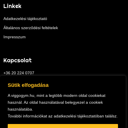
Linkek
Adatkezelési tájékoztató
Általános szerződési feltételek
Impresszum
Kapcsolat
+36 20 224 0707
viggo@viggogym.hu
Sütik elfogadása
1113 Budapest, Ajnácskő utca 2.
A viggogym.hu, mint a legtöbb modern oldal cookiekat
használ. Az oldal használatával belegyezel a cookiek
használatába.
További információkat az
adatkezelési tájékoztatóban
találsz.
ViggoGym © 2026.