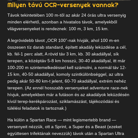
Milyen távú OCR-versenyek vannak?
Távok tekintetében 100 m-től az akár 24 órás ultra versenyig
minden elérhető, azonban a hivatalos távok, amelyekből
világversenyeket is rendeznek: 100 m, 3 km, 15 km.
A legrövidebb távot „OCR 100”-nak hívják, ahol 100 m-en
összesen tíz darab standard, épített akadály leküzdése a cél,
kb. fél-1 perc alatt, A rövid táv 3 km, kb. 30 akadállyal, sík
terepen, a középtáv 5-8 km hosszú, 30-40 akadállyal, itt már
100-200 m szintemelkedéssel kell számolni, a normál táv 12-
15 km, 40-50 akadállyal, komoly szintkülönbséggel, az ultra
pedig akár 50-80 km-t jelent, 60-70 akadállyal, extrém nehéz
terepen. (Az ennél hosszabb versenyeket adventure race-nek
hívjuk, amelyekben már a futáson és az akadályok leküzdésén
kívül terep-kerékpározást, sziklamászást, tájékozódási és
túlélési feladatok is tartoznak.)
Ha külön a Spartan Race — mint legismertebb brand —
versenyeit nézzük, ott a Sprint, a Super és a Beast (ezeket
együttesen trifektának nevezzük) távok után a Spartan Ultra