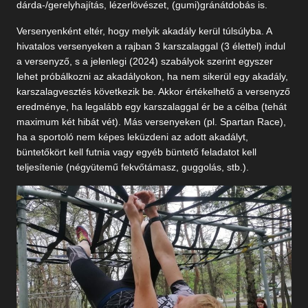
dárda-/gerelyhajítás, lézerlövészet, (gumi)gránátdobás is.
Versenyenként eltér, hogy melyik akadály kerül túlsúlyba. A
hivatalos versenyeken a rajban 3 karszalaggal (3 élettel) indul
a versenyző, s a jelenlegi (2024) szabályok szerint egyszer
lehet próbálkozni az akadályokon, ha nem sikerül egy akadály,
karszalagvesztés következik be. Akkor értékelhető a versenyző
eredménye, ha legalább egy karszalaggal ér be a célba (tehát
maximum két hibát vét). Más versenyeken (pl. Spartan Race),
ha a sportoló nem képes leküzdeni az adott akadályt,
büntetőkört kell futnia vagy egyéb büntető feladatot kell
teljesítenie (négyütemű fekvőtámasz, guggolás, stb.).