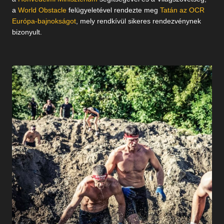
a
World Obstacle
felügyeletével rendezte meg
Tatán az OCR
Európa-bajnokságot
, mely rendkívül sikeres rendezvénynek
bizonyult.