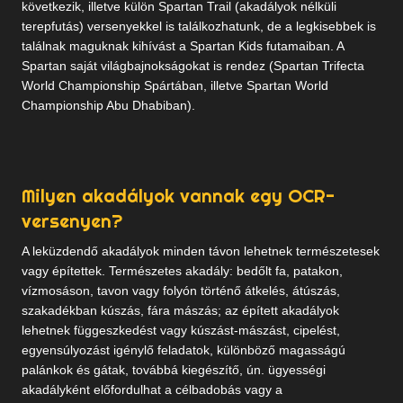
következik, illetve külön Spartan Trail (akadályok nélküli
terepfutás) versenyekkel is találkozhatunk, de a legkisebbek is
találnak maguknak kihívást a Spartan Kids futamaiban. A
Spartan saját világbajnokságokat is rendez (Spartan Trifecta
World Championship Spártában, illetve Spartan World
Championship Abu Dhabiban).
Milyen akadályok vannak egy OCR-
versenyen?
A leküzdendő akadályok minden távon lehetnek természetesek
vagy építettek. Természetes akadály: bedőlt fa, patakon,
vízmosáson, tavon vagy folyón történő átkelés, átúszás,
szakadékban kúszás, fára mászás; az épített akadályok
lehetnek függeszkedést vagy kúszást-mászást, cipelést,
egyensúlyozást igénylő feladatok, különböző magasságú
palánkok és gátak, továbbá kiegészítő, ún. ügyességi
akadályként előfordulhat a célbadobás vagy a