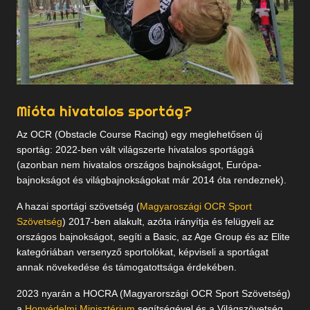
Mióta hivatalos sportág?
Az OCR (Obstacle Course Racing) egy meglehetősen új
sportág: 2022-ben vált világszerte hivatalos sportággá
(azonban nem hivatalos országos bajnokságot, Európa-
bajnokságot és világbajnokságokat már 2014 óta rendeznek).
A hazai sportági szövetség (
Magyaroszági OCR Sport
Szövetség
) 2017-ben alakult, azóta irányítja és felügyeli az
országos bajnokságot, segíti a Basic, az Age Group és az Elite
kategóriában versenyző sportolókat, képviseli a sportágat
annak növekedése és támogatottsága érdekében.
2023 nyarán a HOCRA (Magyarországi OCR Sport Szövetség)
a
Honvédelmi Minisztérium
segítségével és a Világszövetség,