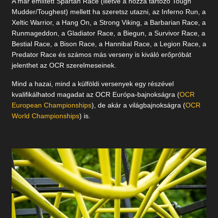
A már említett Spartan Race (illetve a hozzá tartozó Tough
Mudder/Toughest) mellett ha szeretsz utazni, az Inferno Run, a
Xeltic Warrior, a Hang On, a Strong Viking, a Barbarian Race, a
Runmageddon, a Gladiator Race, a Biegun, a Survivor Race, a
Bestial Race, a Bison Race, a Hannibal Race, a Legion Race, a
Predator Race és számos más verseny is kiváló erőpróbát
jelenthet az OCR szerelmeseinek.
Mind a hazai, mind a külföldi versenyek egy részével
kvalifikálhatod magadat az OCR Európa-bajnokságra (
OCR
European Championships
), de akár a világbajnokságra (
OCR
World Championships
) is.