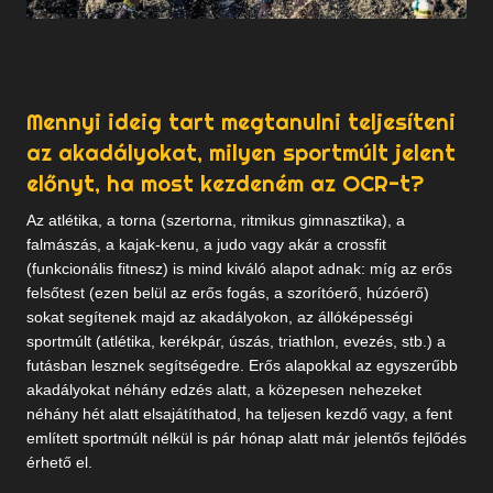
Mennyi ideig tart megtanulni teljesíteni
az akadályokat, milyen sportmúlt jelent
előnyt, ha most kezdeném az OCR-t?
Az atlétika, a torna (szertorna, ritmikus gimnasztika), a
falmászás, a kajak-kenu, a judo vagy akár a crossfit
(funkcionális fitnesz) is mind kiváló alapot adnak: míg az erős
felsőtest (ezen belül az erős fogás, a szorítóerő, húzóerő)
sokat segítenek majd az akadályokon, az állóképességi
sportmúlt (atlétika, kerékpár, úszás, triathlon, evezés, stb.) a
futásban lesznek segítségedre. Erős alapokkal az egyszerűbb
akadályokat néhány edzés alatt, a közepesen nehezeket
néhány hét alatt elsajátíthatod, ha teljesen kezdő vagy, a fent
említett sportmúlt nélkül is pár hónap alatt már jelentős fejlődés
érhető el.