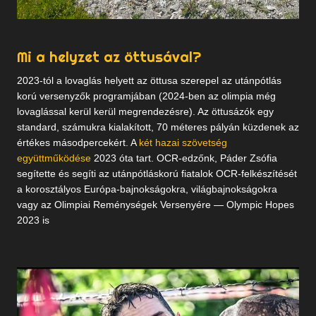
Mi a helyzet az öttusával?
2023-tól a lovaglás helyett az öttusa szerepel az utánpótlás
korú versenyzők programjában (2024-ben az olimpia még
lovaglással kerül kerül megrendezésre). Az öttusázók egy
standard, számukra kialakított, 70 méteres pályán küzdenek az
értékes másodpercekért. A
két hazai szövetség
együttműködése
2023 óta tart. OCR-edzőnk, Páder Zsófia
segítette és segíti az utánpótláskorú fiatalok OCR-felkészítését
a korosztályos Európa-bajnokságokra, világbajnokságokra
vagy az Olimpiai Reménységek Versenyére — Olympic Hopes
2023 is