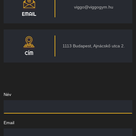
viggo@viggogym.hu
EMAIL
1113 Budapest, Ajnácskő utca 2.
CÍM
Név
Email