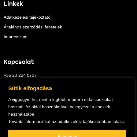
Linkek
Adatkezelési tájékoztató
Általános szerződési feltételek
Impresszum
Kapcsolat
+36 20 224 0707
viggo@viggogym.hu
Sütik elfogadása
1113 Budapest, Ajnácskő utca 2.
A viggogym.hu, mint a legtöbb modern oldal cookiekat
használ. Az oldal használatával belegyezel a cookiek
használatába.
További információkat az
adatkezelési tájékoztatóban
találsz.
ViggoGym © 2026.
Elfogadás