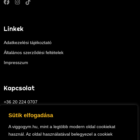
Linkek
Adatkezelési tájékoztató
Általános szerződési feltételek
Impresszum
Kapcsolat
+36 20 224 0707
viggo@viggogym.hu
Sütik elfogadása
1113 Budapest, Ajnácskő utca 2.
A viggogym.hu, mint a legtöbb modern oldal cookiekat
használ. Az oldal használatával belegyezel a cookiek