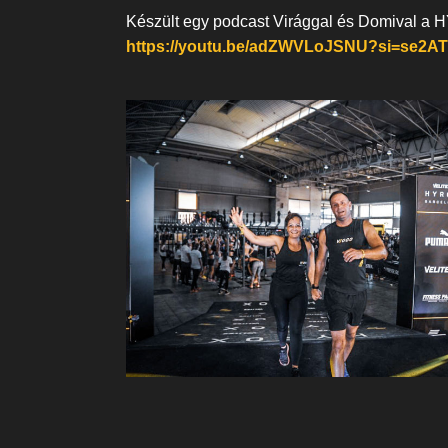
Készült egy podcast Virággal és Domival a HY
https://youtu.be/adZWVLoJSNU?si=se