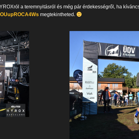
ROXról a teremnyitásról és még pár érdekességről, ha kíváncsi 
2ATOUupROCA4Ws
megtekintheted.