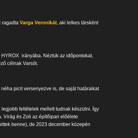
l ragadta
Varga Veronikát,
aki lelkes társként
t a HYROX irányába. Néztük az időpontokat,
kező célnak Varsót.
ha picit versenyezve is, de saját határaikat
egjobb feltételek mellett tudnak készülni. Így
Virág és Zoli az építőipari előélete
 hittek benne), de 2023 december közepén