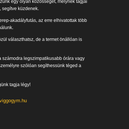
ozzunk egy olyan közösséget, melynek tagjai
, segítve küzdenek.
rep-akadályfutás, az erre elhivatottak több
nálunk.
zül választhatsz, de a termet önállóan is
 a számodra legszimpatikusabb órára vagy
 személyre szólóan segíthessünk téged a
günk tagja légy!
viggogym.hu