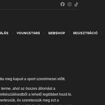
RLÁS
YOUNGSTARS
WEBSHOP
REGISZTRÁCIÓ
a meg kapuit a sport szerelmesei előtt.
terme, ahol az összes állomást a
 felkészülésedből a lehető legtöbbet hozd ki.
mertessük, és szeretessük meg ezt a