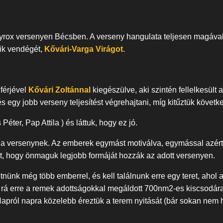
Hyrox versenyen Bécsben. A verseny hangulata teljesen magáva
ik vendégét,
Kővári-Varga Virágot
.
férjével
Kővári Zoltánnal
kiegészülve, aki szintén fellelkesül
 és egy jobb verseny teljesítést végrehajtani, míg kitűztük követ
éter, Pap Attila ) és láttuk, hogy ez jó.
a versenynek. Az emberek egymást motiválva, egymással azért né
, hogy önmaguk legjobb formáját hozzák az adott versenyen.
nk még több emberrel, és kell találnunk erre egy teret, ahol a l
 rá erre a remek adottságokkal megáldott 700nm2-es kiscsodára. 
 Napról napra közelebb éreztük a terem nyitását (bár sokan nem