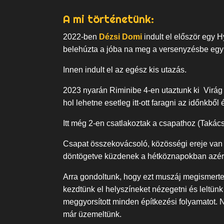
A mi történetünk:
2022-ben
Dézsi Domi
indult el először egy 
belehúzta a jóba na meg a versenyzésbe egy
Innen indult el az egész kis utazás.
2023 nyarán Riminibe 4-en utaztunk ki Virág 
hol lehetne esetleg itt-ott faragni az időnkből
Itt még 2-en csatlakoztak a csapathoz (Takács P
Csapat összekovácsoló, közösségi ereje van 
döntögetve küzdenek a hétköznapokban azért
Arra gondoltunk, hogy ezt muszáj megismertetnü
kezdtünk el helyszíneket nézegetni és leltünk
meggyorsított minden építkezési folyamatot.
már üzemeltünk.