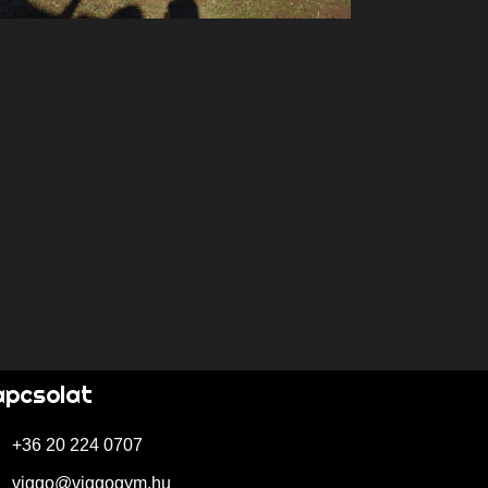
apcsolat
+36 20 224 0707
viggo@viggogym.hu