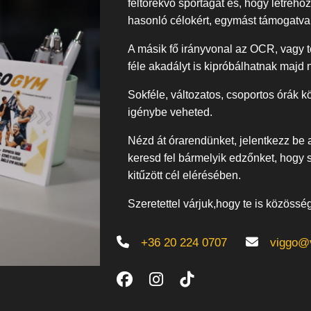
feltörekvő sportágat és, hogy létreh
hasonló célokért, egymást támogatva
A másik fő irányvonal az OCR, vagy te
féle akadályt is kipróbálhatnak majd 
Sokféle, változatos, csoportos órák kö
igénybe veheted.
Nézd át órarendünket, jelentkezz be
keresd fel bármelyik edzőnket, hogy
kitűzött cél elérésében.
Szeretettel várjuk,hogy te is közössé
+36 20 224 0707
viggo@