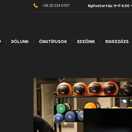
+36 20 224 0707
Nyitvatartás: H-P 6:00 -
P
RÓLUNK
ÓRATÍPUSOK
EDZŐINK
MASSZÁZS