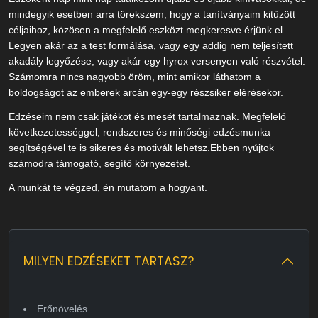
mindegyik esetben arra törekszem, hogy a tanítványaim kitűzött
céljaihoz, közösen a megfelelő eszközt megkeresve érjünk el.
Legyen akár az a test formálása, vagy egy addig nem teljesített
akadály legyőzése, vagy akár egy hyrox versenyen való részvétel.
Számomra nincs nagyobb öröm, mint amikor láthatom a
boldogságot az emberek arcán egy-egy részsiker elérésekor.
Edzéseim nem csak játékot és mesét tartalmaznak. Megfelelő
következetességgel, rendszeres és minőségi edzésmunka
segítségével te is sikeres és motivált lehetsz.Ebben nyújtok
számodra támogató, segítő környezetet.
A munkát te végzed, én mutatom a hogyant.
MILYEN EDZÉSEKET TARTASZ?
Erőnövelés