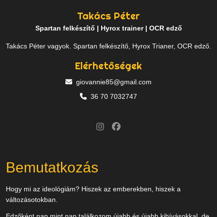
Takács Péter
Spartan felkészítő | Hyrox trainer | OCR edző
Takács Péter vagyok. Spartan felkészítő, Hyrox Trianer, OCR edző.
Elérhetőségek
giovannie85@gmail.com
36 70 7032747
Bemutatkozás
Hogy mi az ideológiám? Hiszek az emberekben, hiszek a
változásotokban.
Edzőként nap mint nap találkozom újabb és újabb kihívásokkal, de